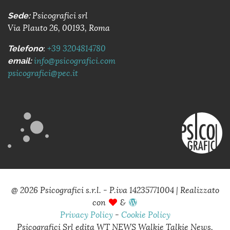
Sede:
Psicografici srl
Via Plauto 26, 00193, Roma
Telefono
:
+39 3204814780
email:
info@psicografici.com
psicografici@pec.it
@ 2026
Psicografici s.r.l. - P.iva 14235771004
|
Realizzato
con
&
Privacy Policy
-
Cookie Policy
Psicografici Srl edita WT NEWS Walkie Talkie News,