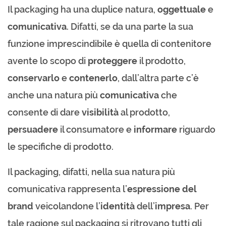
Il packaging ha una duplice natura,
oggettuale
e
comunicativa
. Difatti, se da una parte la sua
funzione imprescindibile è quella di contenitore
avente lo scopo di
proteggere
il prodotto,
conservarlo
e
contenerlo
, dall’altra parte c’è
anche una natura più
comunicativa
che
consente di dare
visibilità
al prodotto,
persuadere
il consumatore e
informare
riguardo
le specifiche di prodotto.
Il packaging, difatti, nella sua natura più
comunicativa rappresenta l’
espressione
del
brand
veicolandone l’
identità
dell’
impresa
. Per
tale ragione sul packaging si ritrovano tutti gli