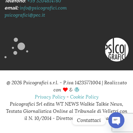
Telefono
:
+39 3204814780
email:
info@psicografici.com
psicografici@pec.it
@ 2026
Psicografici s.r.l. - P.iva 14235771004
|
Realizzato
con
&
Privacy Policy
-
Cookie Policy
Psicografici Srl edita WT NEWS Walkie Talkie News,
Testata Giornalistica Online al Tribunale di Velletri con
il N. 10/2014 - Direttore Manuel Diana
Contattaci
Open c